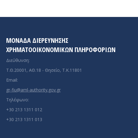
ΜΟΝΑΔΑ ΔΙΕΡΕΥΝΗΣΗΣ
ΧΡΗΜΑΤΟΟΙΚΟΝΟΜΙΚΩΝ ΠΛΗΡΟΦΟΡΙΩΝ
Διεύθυνση:
Τ.Θ.20001, ΑΘ.18 - Θησείο, Τ.Κ.11801
Email:
gr-fiu@aml-authority.gov.gr
Τηλέφωνο:
+30 213 1311 012
+30 213 1311 013