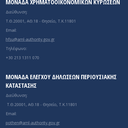
ΜΟΝΆΔΑ ΧΡΗΜΑΤΟΟΙΚΟΝΟΜΙΚΏΝ ΚΥΡΏΣΕΩΝ
Διεύθυνση:
Τ.Θ.20001, ΑΘ.18 - Θησείο, Τ.Κ.11801
Email:
hfsu@aml-authority.gov.gr
Τηλέφωνο:
+30 213 1311 070
ΜΟΝΆΔΑ ΕΛΈΓΧΟΥ ΔΗΛΏΣΕΩΝ ΠΕΡΙΟΥΣΙΑΚΉΣ
ΚΑΤΆΣΤΑΣΗΣ
Διεύθυνση:
Τ.Θ.20001, ΑΘ.18 - Θησείο, Τ.Κ.11801
Email:
pothen@aml-authority.gov.gr