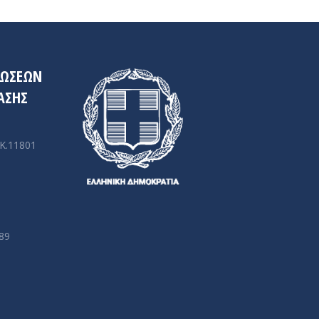
ΛΏΣΕΩΝ
ΑΣΗΣ
.Κ.11801
089