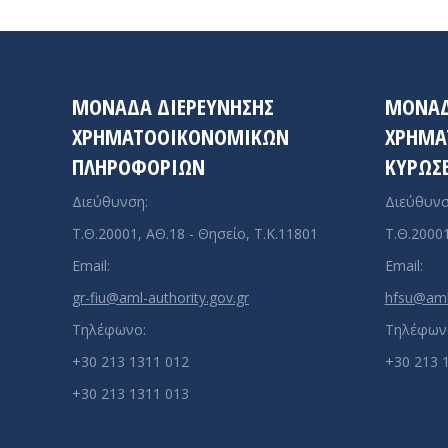
ΜΟΝΑΔΑ ΔΙΕΡΕΥΝΗΣΗΣ
ΜΟΝΆ
ΧΡΗΜΑΤΟΟΙΚΟΝΟΜΙΚΩΝ
ΧΡΗΜΑ
ΠΛΗΡΟΦΟΡΙΩΝ
ΚΥΡΏΣ
Διεύθυνση:
Διεύθυνσ
Τ.Θ.20001, ΑΘ.18 - Θησείο, Τ.Κ.11801
Τ.Θ.20001
Email:
Email:
gr-fiu@aml-authority.gov.gr
hfsu@aml-
Τηλέφωνο:
Τηλέφων
+30 213 1311 012
+30 213 
+30 213 1311 013