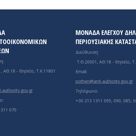
ΔΑ
ΜΟΝΆΔΑ ΕΛΈΓΧΟΥ ΔΗ
ΤΟΟΙΚΟΝΟΜΙΚΏΝ
ΠΕΡΙΟΥΣΙΑΚΉΣ ΚΑΤΆΣΤ
ΕΩΝ
Διεύθυνση:
η:
Τ.Θ.20001, ΑΘ.18 - Θησείο, Τ
, ΑΘ.18 - Θησείο, Τ.Κ.11801
Email:
pothen@aml-authority.gov.gr
authority.gov.gr
Τηλέφωνο:
ο:
+30 213 1311 095, 090, 085, 
1311 070