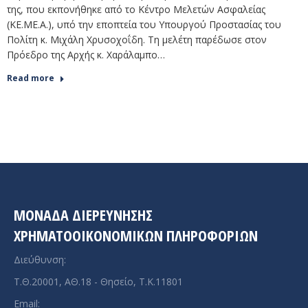
της, που εκπονήθηκε από το Κέντρο Μελετών Ασφαλείας
(ΚΕ.ΜΕ.Α.), υπό την εποπτεία του Υπουργού Προστασίας του
Πολίτη κ. Μιχάλη Χρυσοχοΐδη. Τη μελέτη παρέδωσε στον
Πρόεδρο της Αρχής κ. Χαράλαμπο…
Read more
ΜΟΝΑΔΑ ΔΙΕΡΕΥΝΗΣΗΣ
ΧΡΗΜΑΤΟΟΙΚΟΝΟΜΙΚΩΝ ΠΛΗΡΟΦΟΡΙΩΝ
Διεύθυνση:
Τ.Θ.20001, ΑΘ.18 - Θησείο, Τ.Κ.11801
Email: